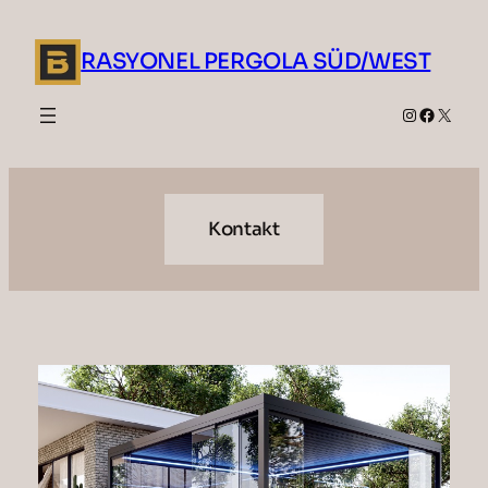
Zum
Inhalt
RASYONEL PERGOLA SÜD/WEST
springen
Instagram
Faceboo
X
Kontakt