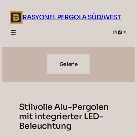
Zum
Inhalt
RASYONEL PERGOLA SÜD/WEST
springen
Instagram
Faceboo
X
Galerie
Stilvolle Alu-Pergolen
mit integrierter LED-
Beleuchtung